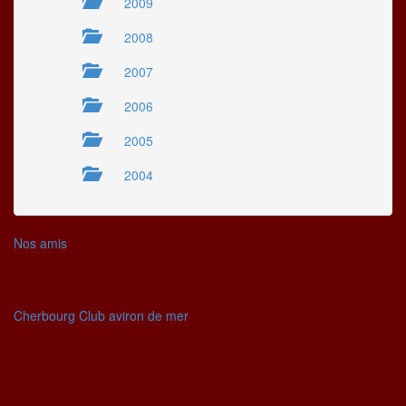
2009
2008
2007
2006
2005
2004
Nos amis
Cherbourg Club aviron de mer