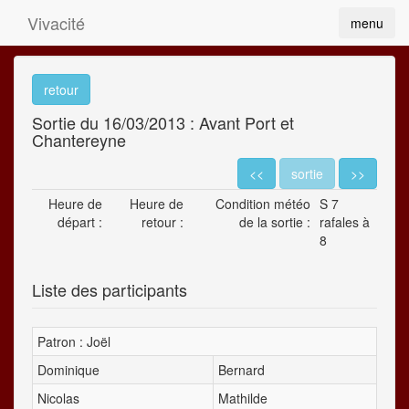
Vivacité
menu
retour
Sortie du 16/03/2013 : Avant Port et
Chantereyne
<<
sortie
>>
Heure de
Heure de
Condition météo
S 7
départ :
retour :
de la sortie :
rafales à
8
Liste des participants
Patron : Joël
Dominique
Bernard
Nicolas
Mathilde